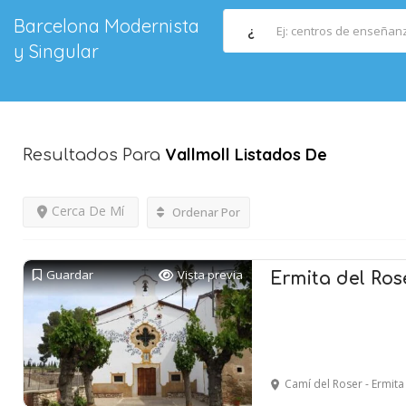
Barcelona Modernista
¿
y Singular
Vallmoll
Listados De
Resultados Para
Cerca De Mí
Ordenar Por
Guardar
Vista previa
Ermita del Ros
Camí del Roser - Ermit