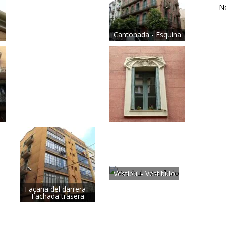
N
Cantonada - Esquina
Vestíbul - Vestíbulo
Façana del darrera -
Fachada trasera