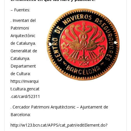
– Fuentes:
. Inventari del
Patrimoni
Arquitectònic
de Catalunya.
Generalitat de
Catalunya.
Departament
de Cultura:
https://invarqui
t.cultura.gencat
.cat/card/52311
. Cercador Patrimoni Arquitèctonic – Ajuntament de
Barcelona:
http://w123.bcn.cat/APPS/cat_patri/editElement.do?