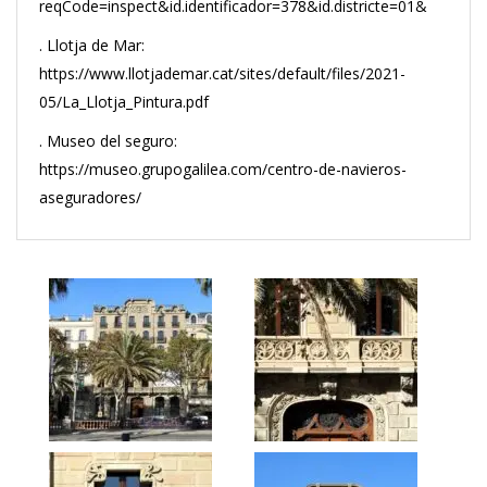
reqCode=inspect&id.identificador=378&id.districte=01&
. Llotja de Mar:
https://www.llotjademar.cat/sites/default/files/2021-
05/La_Llotja_Pintura.pdf
. Museo del seguro:
https://museo.grupogalilea.com/centro-de-navieros-
aseguradores/