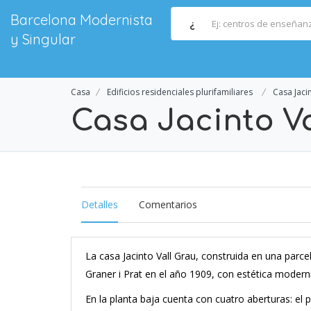
Barcelona Modernista
¿
y Singular
Casa
Edificios residenciales plurifamiliares
Casa Jacin
Casa Jacinto Va
Detalles
Comentarios
La casa Jacinto Vall Grau, construida en una parc
Graner i Prat en el año 1909, con estética modernis
En la planta baja cuenta con cuatro aberturas: el 