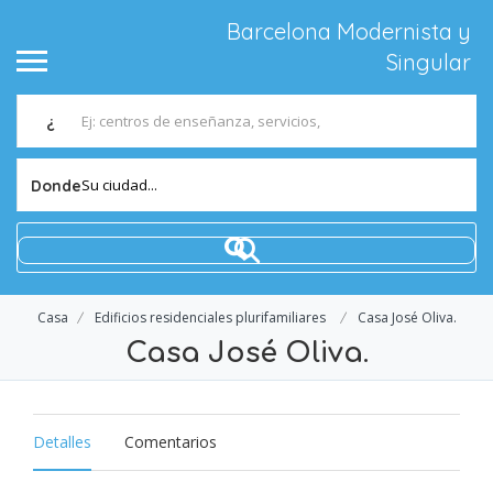
Barcelona Modernista y
Singular
¿
Su ciudad...
Donde
Casa
Edificios residenciales plurifamiliares
Casa José Oliva.
Casa José Oliva.
Detalles
Comentarios