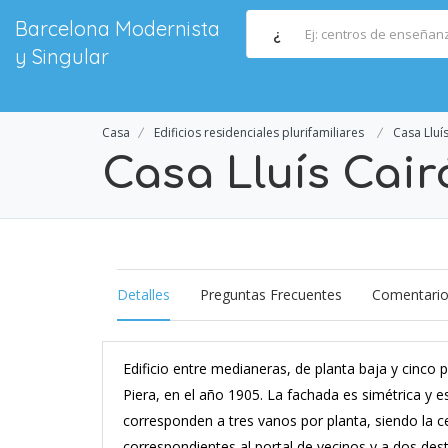
Barcelona Modernista
¿
y Singular
Casa
Edificios residenciales plurifamiliares
Casa Lluís
Casa Lluís Cairó
Detalles
Preguntas Frecuentes
Comentari
Edificio entre medianeras, de planta baja y cinco
Piera, en el año 1905. La fachada es simétrica y e
corresponden a tres vanos por planta, siendo la c
correspondientes al portal de vecinos y a dos dest