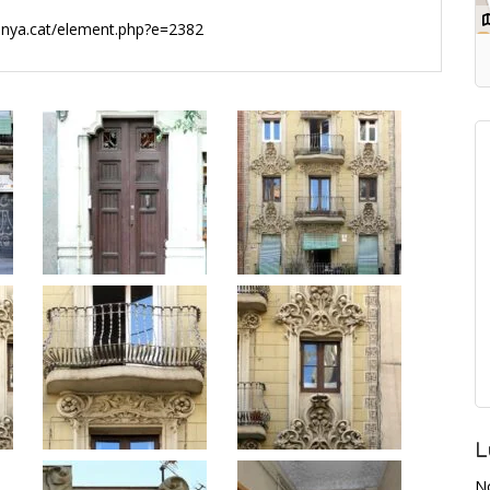
lunya.cat/element.php?e=2382
L
N