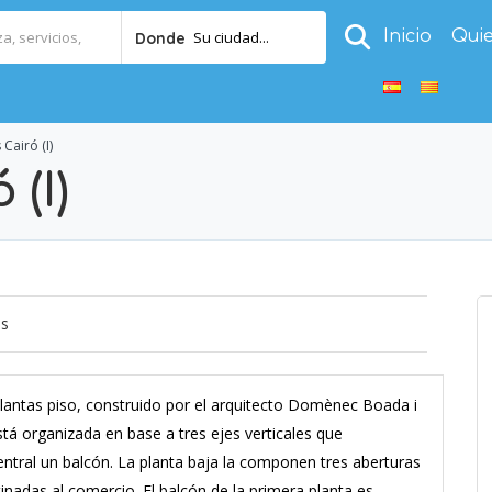
Inicio
Qui
Su ciudad...
Donde
 Cairó (I)
 (I)
os
 plantas piso, construido por el arquitecto Domènec Boada i
stá organizada en base a tres ejes verticales que
entral un balcón. La planta baja la componen tres aberturas
inadas al comercio. El balcón de la primera planta es