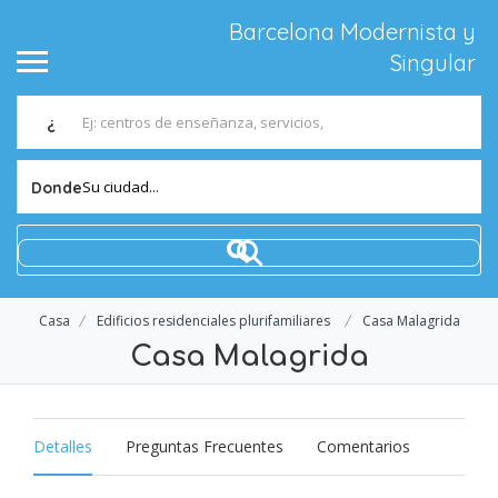
Barcelona Modernista y
Singular
¿
Su ciudad...
Donde
Casa
Edificios residenciales plurifamiliares
Casa Malagrida
Casa Malagrida
Detalles
Preguntas Frecuentes
Comentarios