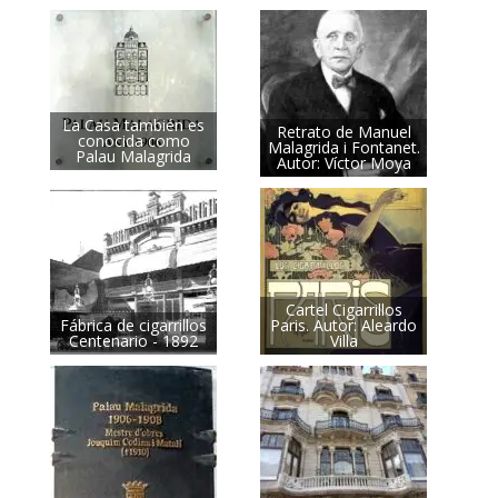
La Casa también es
Retrato de Manuel
conocida como
Malagrida i Fontanet.
Palau Malagrida
Autor: Víctor Moya
Cartel Cigarrillos
Fábrica de cigarrillos
Paris. Autor: Aleardo
Centenario - 1892
Villa