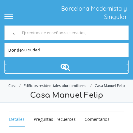
Barcelona Modernista y
Singular
¿
Su ciudad...
Donde
Casa
Edificios residenciales plurifamiliares
Casa Manuel Felip
Casa Manuel Felip
Detalles
Preguntas Frecuentes
Comentarios