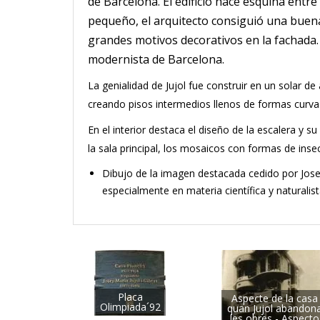
de Barcelona. El edificio hace esquina entre 
pequeño, el arquitecto consiguió una buena 
grandes motivos decorativos en la fachada. S
modernista de Barcelona.
La genialidad de Jujol fue construir en un solar 
creando pisos intermedios llenos de formas curva
En el interior destaca el diseño de la escalera y su
la sala principal, los mosaicos con formas de inse
Dibujo de la imagen destacada cedido por Josep
especialmente en materia científica y naturalist
Placa
Aspecte de la casa
Olimpiada´92
quan Jujol abandon
les obres - Aspecto