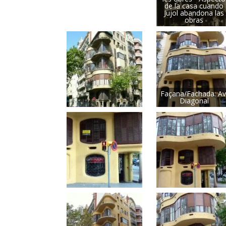
de la casa cuando
Jujol abandona las
obras
Façana/Fachada: Av
Diagonal