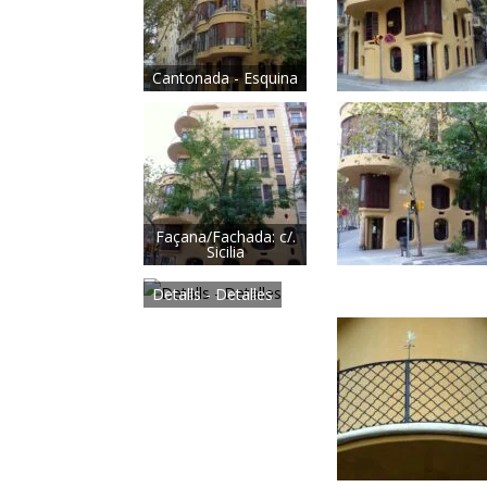
Cantonada - Esquina
Façana/Fachada: c/.
Sicilia
Detalls - Detalles