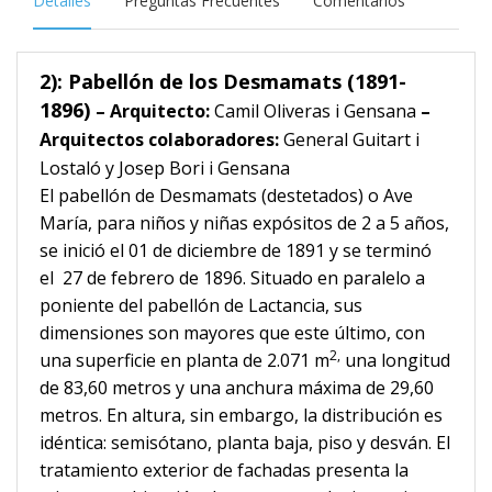
Detalles
Preguntas Frecuentes
Comentarios
2): Pabellón de los Desmamats (1891-
1896)
– Arquitecto:
Camil Oliveras i Gensana
–
Arquitectos colaboradores:
General Guitart i
Lostaló y Josep Bori i Gensana
El pabellón de Desmamats (destetados) o Ave
María, para niños y niñas expósitos de 2 a 5 años,
se inició el 01 de diciembre de 1891 y se terminó
el
27 de febrero de 1896. Situado en paralelo a
poniente del pabellón de Lactancia, sus
dimensiones son mayores que este último, con
2
,
una superficie en
planta de 2.071 m
una longitud
de 83,60 metros y una anchura máxima de 29,60
metros. En altura, sin embargo, la distribución es
idéntica: semisótano,
planta baja, piso y desván. EI
tratamiento exterior de fachadas presenta la