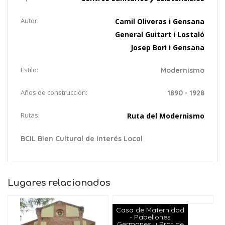
Autor:
Camil Oliveras i Gensana
General Guitart i Lostaló
Josep Bori i Gensana
Estilo:
Modernismo
Años de construcción:
1890 - 1928
Rutas:
Ruta del Modernismo
BCIL Bien Cultural de Interés Local
Lugares relacionados
Casa de Maternidad
- Pabellones
Germanes y Prat de