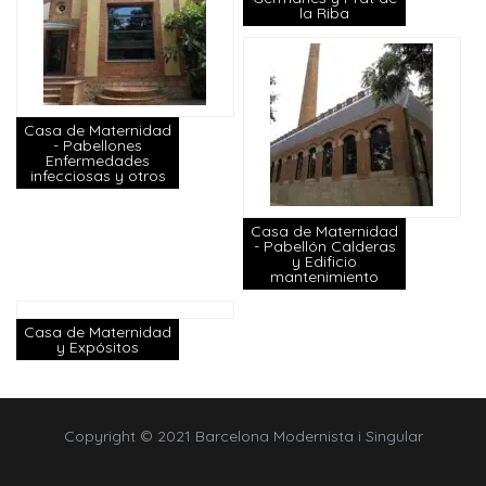
la Riba
Casa de Maternidad
- Pabellones
Enfermedades
infecciosas y otros
Casa de Maternidad
- Pabellón Calderas
y Edificio
mantenimiento
Casa de Maternidad
y Expósitos
Copyright © 2021 Barcelona Modernista i Singular