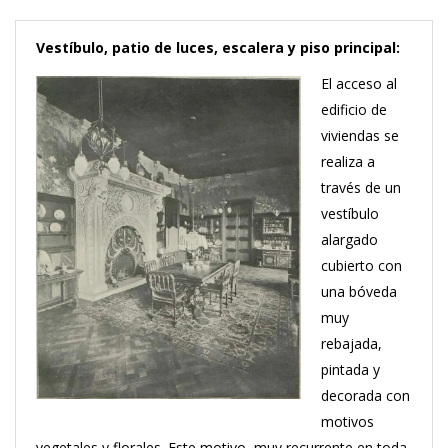
Vestíbulo, patio de luces, escalera y piso principal:
El acceso al
edificio de
viviendas se
realiza a
través de un
vestíbulo
alargado
cubierto con
una bóveda
muy
rebajada,
pintada y
decorada con
motivos
vegetales y florales. Este motivo, muy recurrente en toda