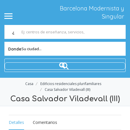
Barcelona Modernista y
Singular
¿
Su ciudad...
Donde
Casa
Edificios residenciales plurifamiliares
Casa Salvador Viladevall (III)
Casa Salvador Viladevall (III)
Detalles
Comentarios