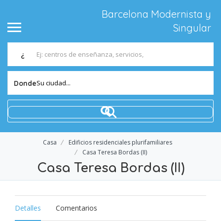
Barcelona Modernista y
Singular
¿
Su ciudad...
Donde
Casa
Edificios residenciales plurifamiliares
Casa Teresa Bordas (II)
Casa Teresa Bordas (II)
Detalles
Comentarios