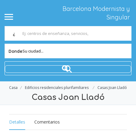
Barcelona Modernista y
Singular
¿
Su ciudad...
Donde
Casa
Edificios residenciales plurifamiliares
Casas Joan Lladó
Casas Joan Lladó
Detalles
Comentarios