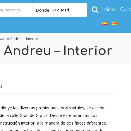
Inicio
Qui
Su ciudad...
Donde
vador Andreu – Interior
Andreu – Interior
os
tribuye las diversas propiedades horizontales, se accede
 de la calle Gran de Gràcia. Desde éste arrancan dos
nstrucción interior, a la manera de dos fincas diferentes,
coración es austera, destacando el arrimadero imitando