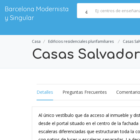
Barcelona Modernista
¿
y Singular
Casa
Edificios residenciales plurifamiliares
Casas Sal
Casas Salvador 
Detalles
Preguntas Frecuentes
Comentari
Al único vestíbulo que da acceso al inmueble y dis
desde el portal situado en el centro de la fachada
escaleras diferenciadas que estructuran toda la co
con patios de luces y escaleras separadas. La de