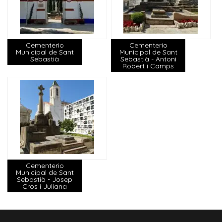
Cementerio
Cementerio
Municipal de Sant
Municipal de Sant
Sebastià
Sebastià - Antoni
Robert i Camps
Cementerio
Municipal de Sant
Sebastià - Josep
Cros i Juliana