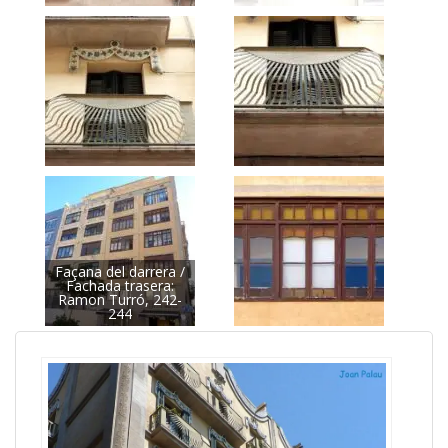
Façana del darrera /
Fachada trasera:
Ramon Turró, 242-
244