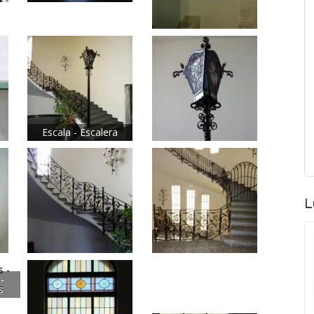
Escala - Escalera
L
-
s