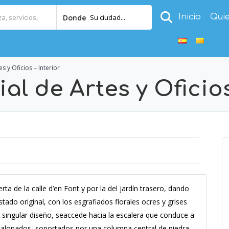
Inicio
Qui
Su ciudad...
Donde
es y Oficios – Interior
al de Artes y Oficios
uerta de la calle d’en Font y por la del jardín trasero, dando
ado original, con los esgrafiados florales ocres y grises
 singular diseño, seaccede hacia la escalera que conduce a
scalonados, soportados por una columna central de piedra.