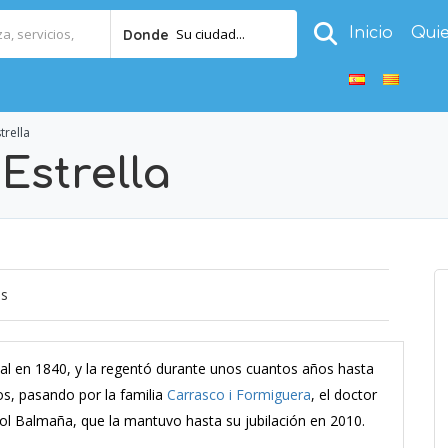
Inicio
Qui
Su ciudad...
Donde
trella
Estrella
os
cual en 1840, y la regentó durante unos cuantos años hasta
os, pasando por la familia
Carrasco i Formiguera
, el doctor
lol Balmaña, que la mantuvo hasta su jubilación en 2010.