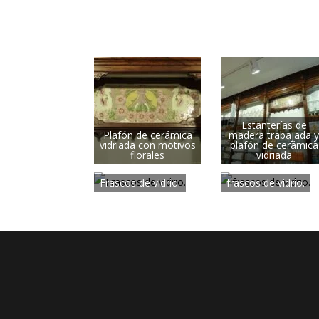
Estanterías de
Plafón de cerámica
madera trabajada y
vidriada con motivos
plafón de cerámica
florales
vidriada
Frascos de vidrio.
frascos de vidrio.