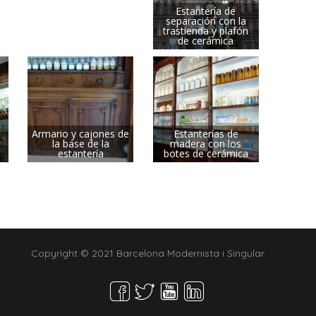
Estantería de
separación con la
trastienda y plafón
de cerámica
Armario y cajones de
Estanterías de
la base de la
madera con los
estantería
botes de cerámica
Copyright © 2021 Barcelona Modernista i Singular