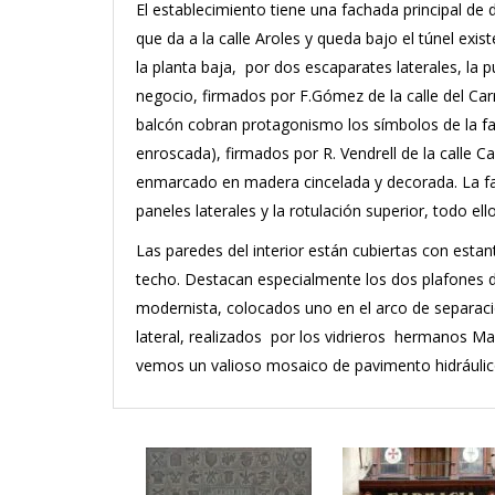
El establecimiento tiene una fachada principal de do
que da a la calle Aroles y queda bajo el túnel exi
la planta baja, por dos escaparates laterales, la p
negocio, firmados por F.Gómez de la calle del Car
balcón cobran protagonismo los símbolos de la far
enroscada), firmados por R. Vendrell de la calle 
enmarcado en madera cincelada y decorada. La fa
paneles laterales y la rotulación superior, todo el
Las paredes del interior están cubiertas con esta
techo. Destacan especialmente los dos plafones de
modernista, colocados uno en el arco de separación
lateral, realizados por los vidrieros hermanos Ma
vemos un valioso mosaico de pavimento hidráulic