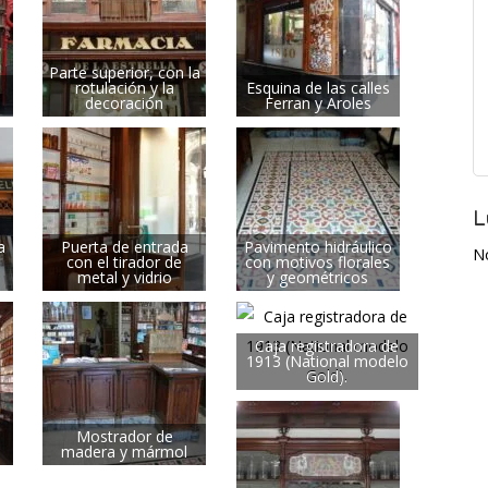
Parte superior, con la
rotulación y la
Esquina de las calles
decoración
Ferran y Aroles
L
a
Puerta de entrada
Pavimento hidráulico
N
con el tirador de
con motivos florales
metal y vidrio
y geométricos
Caja registradora de
1913 (National modelo
Gold).
Mostrador de
madera y mármol