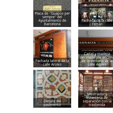
Placa de "Guapos per
sempre" del
Ayuntamiento de
Fachada de la calle
Barcelona
Ferran
Cartel y madera
cincelada por encim
Fachada lateral de la
de la ventana de la
calle Aroles
calle Aroles
Mostrador y
estantería de
Detalle del
separación con la
pavimento
trastienda