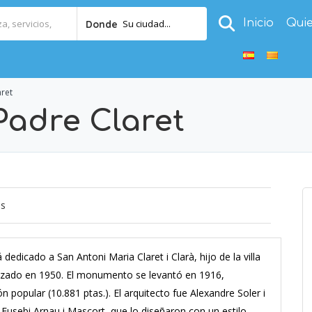
Inicio
Qui
Su ciudad...
Donde
ret
adre Claret
os
edicado a San Antoni Maria Claret i Clarà, hijo de la villa
nizado en 1950. El monumento se levantó en 1916,
n popular (10.881 ptas.). El arquitecto fue Alexandre Soler i
 Eusebi Arnau i Mascort, que lo diseñaron con un estilo