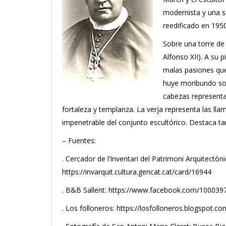
modernista y una si
reedificado en 1950
Sobre una torre de 
Alfonso XII). A su 
malas pasiones que
huye moribundo sob
cabezas representa 
fortaleza y templanza. La verja representa las ll
impenetrable del conjunto escultórico. Destaca tam
– Fuentes:
. Cercador de l’Inventari del Patrimoni Arquitectòn
https://invarquit.cultura.gencat.cat/card/16944
. B&B Sallent: https://www.facebook.com/1000
. Los folloneros: https://losfolloneros.blogspot.