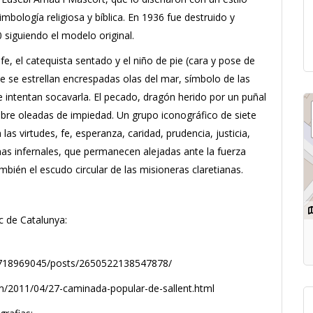
mbología religiosa y bíblica. En 1936 fue destruido y
 siguiendo el modelo original.
fe, el catequista sentado y el niño de pie (cara y pose de
pie se estrellan encrespadas olas del mar, símbolo de las
 intentan socavarla. El pecado, dragón herido por un puñal
re oleadas de impiedad. Un grupo iconográfico de siete
las virtudes, fe, esperanza, caridad, prudencia, justicia,
amas infernales, que permanecen alejadas ante la fuerza
bién el escudo circular de las misioneras claretianas.
ic de Catalunya:
39718969045/posts/2650522138547878/
com/2011/04/27-caminada-popular-de-sallent.html