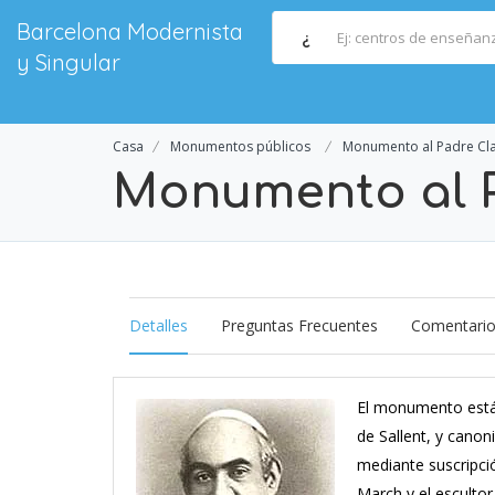
Barcelona Modernista
¿
y Singular
Casa
Monumentos públicos
Monumento al Padre Cla
Monumento al P
Detalles
Preguntas Frecuentes
Comentari
El monumento está d
de Sallent, y cano
mediante suscripció
March y el escultor