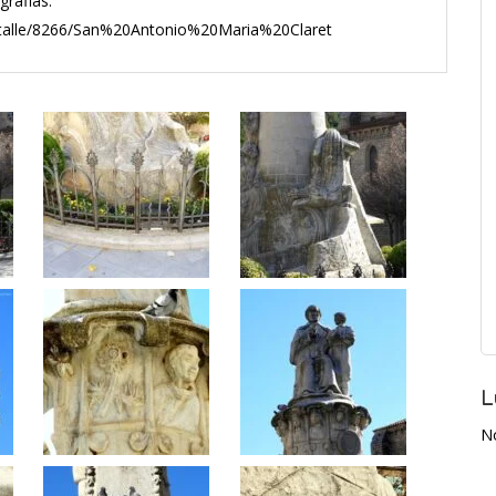
grafias:
Detalle/8266/San%20Antonio%20Maria%20Claret
L
N