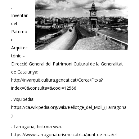
.
Inventari
del
Patrimo
ni
Arquitec
tònic –
Direcció General del Patrimoni Cultural de la Generalitat
de Catalunya:
http://invarquit.cultura.gencat.cat/Cerca/Fitxa?
index=0&consulta=&codi=12566
. Viquipèdia:
https://ca.wikipedia.org/wiki/Rellotge_del_Moll_(Tarragona
)
. Tarragona, historia viva:
https://www.tarragonaturisme.cat/ca/punt-de-ruta/el-