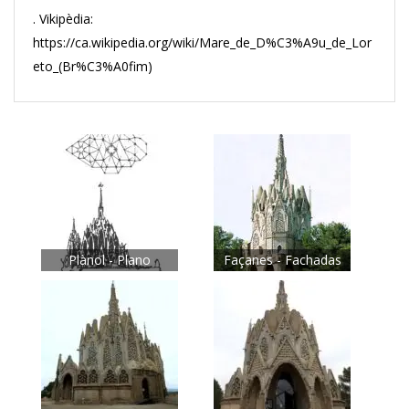
. Vikipèdia:
https://ca.wikipedia.org/wiki/Mare_de_D%C3%A9u_de_Lor
eto_(Br%C3%A0fim)
Plànol - Plano
Façanes - Fachadas