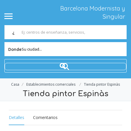
Barcelona Modernista y
Singular
¿
Su ciudad...
Donde
Casa
Establecimientos comerciales
Tienda pintor Espinàs
Tienda pintor Espinàs
Detalles
Comentarios