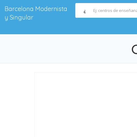
Barcelona Modernista
¿
y Singular
C