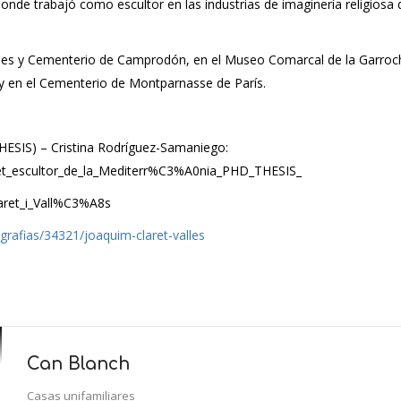
onde trabajó como escultor en las industrias de imaginería religiosa 
alles y Cementerio de Camprodón, en el Museo Comarcal de la Garro
 y en el Cementerio de Montparnasse de París.
THESIS) – Cristina Rodríguez-Samaniego:
et_escultor_de_la_Mediterr%C3%A0nia_PHD_THESIS_
Claret_i_Vall%C3%A8s
ografias/34321/joaquim-claret-valles
Can Blanch
Casas unifamiliares