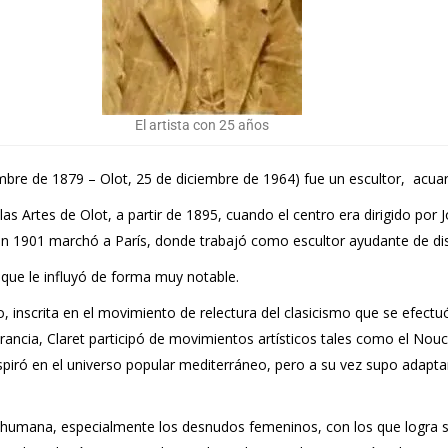
El artista con 25 años
re de 1879 – Olot, 25 de diciembre de 1964) fue un escultor, acuare
las Artes de Olot, a partir de 1895, cuando el centro era dirigido por
en 1901 marchó a París, donde trabajó como escultor ayudante de dist
, que le influyó de forma muy notable.
 inscrita en el movimiento de relectura del clasicismo que se efectuó
Francia, Claret participó de movimientos artísticos tales como el Nou
 inspiró en el universo popular mediterráneo, pero a su vez supo adapt
gura humana, especialmente los desnudos femeninos, con los que logra 