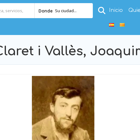
Inicio
Qui
Su ciudad...
Donde
laret i Vallès, Joaqu