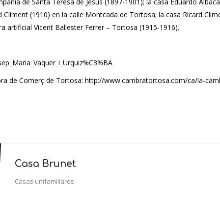
ompañía de Santa Teresa de Jesús (1897-1901); la casa Eduardo Albaca
ard Climent (1910) en la calle Montcada de Tortosa; la casa Ricard Cli
a artificial Vicent Ballester Ferrer – Tortosa (1915-1916).
i/Josep_Maria_Vaquer_i_Urquiz%C3%BA
Cambra de Comerç de Tortosa: http://www.cambratortosa.com/ca/la-ca
Casa Brunet
Casas unifamiliares