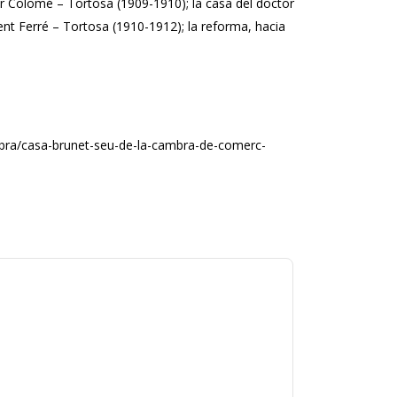
r Colomé – Tortosa (1909-1910); la casa del doctor
ment Ferré – Tortosa (1910-1912); la reforma, hacia
mbra/casa-brunet-seu-de-la-cambra-de-comerc-