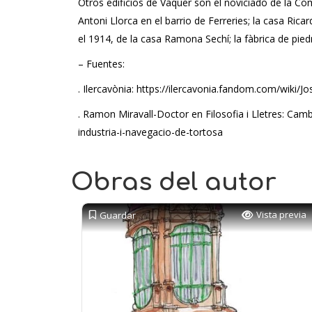
Otros edificios de Vaquer son el noviciado de la C
Antoni Llorca en el barrio de Ferreries; la casa Ric
el 1914, de la casa Ramona Sechí; la fàbrica de piedr
– Fuentes:
. Ilercavònia: https://ilercavonia.fandom.com/wik
. Ramon Miravall-Doctor en Filosofia i Lletres: 
industria-i-navegacio-de-tortosa
Obras del autor
Vista previa
Guardar