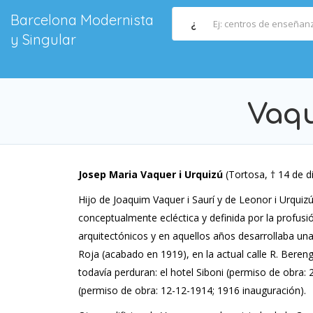
Barcelona Modernista
¿
y Singular
Vaqu
Josep Maria Vaquer i Urquizú
(Tortosa, † 14 de d
Hijo de Joaquim Vaquer i Saurí y de Leonor i Urquizú 
conceptualmente ecléctica y definida por la profus
arquitectónicos y en aquellos años desarrollaba una
Roja (acabado en 1919), en la actual calle R. Beren
todavía perduran: el hotel Siboni (permiso de obra:
(permiso de obra: 12-12-1914; 1916 inauguración).