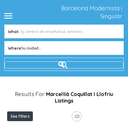
Barcelona Modernista i
Singular
What
Su ciudad...
Where
Marcel·lià Coquillat I Llofriu
Results For
Listings
See Filters