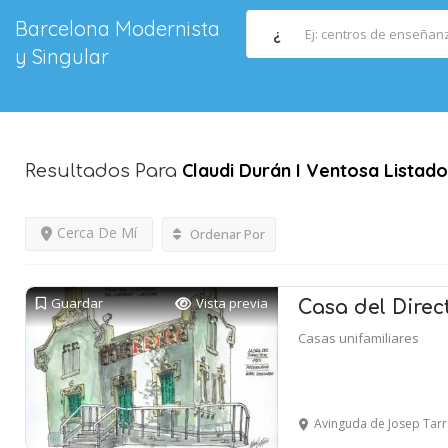
Barcelona Modernista
¿
y Singular
Claudi Durán I Ventosa
Listad
Resultados Para
Cerca De Mí
Ordenar Por
Guardar
Vista previa
Casa del Direct
Casas unifamiliares
Avinguda de Josep Tarradellas i 