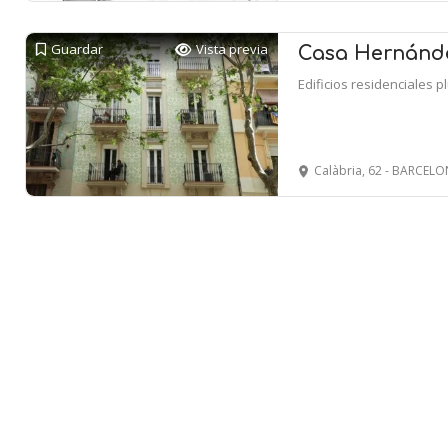
Guardar
Vista previa
Casa Hernánd
Edificios residenciales p
Calàbria, 62 - BARCEL