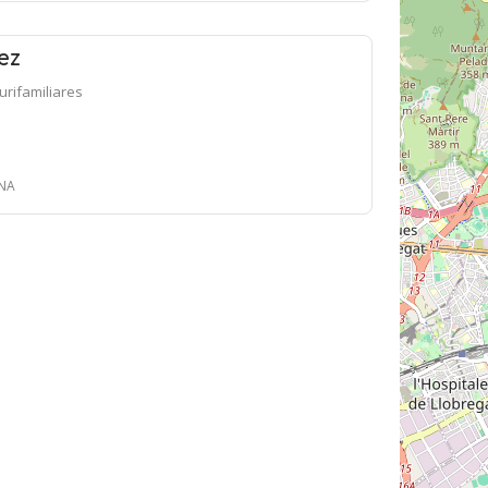
ez
lurifamiliares
ONA