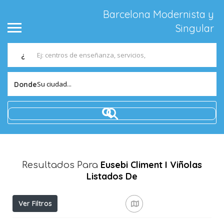
Barcelona Modernista y
Singular
¿
Su ciudad...
Donde
Eusebi Climent I Viñolas
Resultados Para
Listados De
Ver Filtros