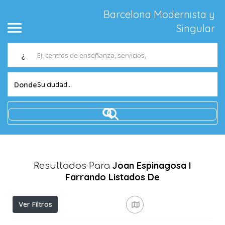
Barcelona Modernista y
Singular
¿
Su ciudad...
Donde
Joan Espinagosa I
Resultados Para
Farrando
Listados De
Ver Filtros