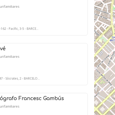
lurifamiliares
2 - Pacífic, 3-5 - BARCELONA
ové
lurifamiliares
7 - Sòcrates, 2 - BARCELONA
otógrafo Francesc Gambús
lurifamiliares