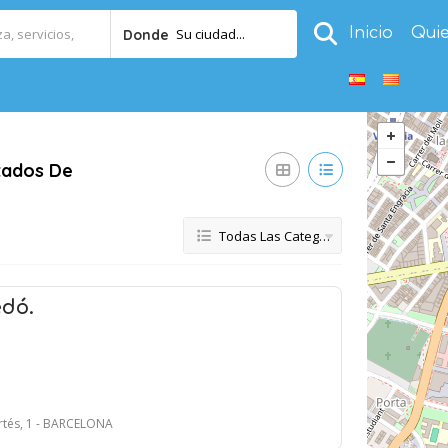
Inicio
Qui
Su ciudad...
Donde
tados De
Todas Las Categorías
edó.
ortés, 1 - BARCELONA