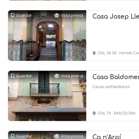
Guardar
Vista previa
Casa Josep Lled
Clot, 36-38 - Hernán C
Guardar
Vista previa
Casa Baldomer
Casas unifamiliares
Clot, 74 - BARCELONA
Guardar
Vista previa
Ca n’Arpí