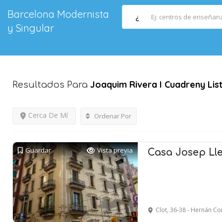
Barcelona Modernista
¿
y Singular
Joaquim Rivera I Cuadreny
Lis
Resultados Para
Cerca De Mí
Ordenar Por
Guardar
Vista previa
Casa Josep Ll
Clot, 36-38 - Hernán C