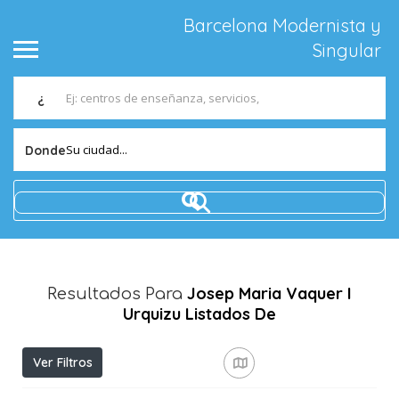
Barcelona Modernista y
Singular
¿
Su ciudad...
Donde
Josep Maria Vaquer I
Resultados Para
Urquizu
Listados De
Ver Filtros