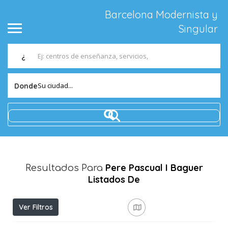
Barcelona Modernista y
Singular
¿
Su ciudad...
Donde
Pere Pascual I Baguer
Resultados Para
Listados De
Ver Filtros