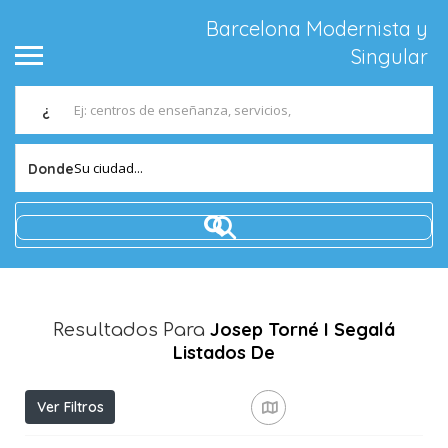
Barcelona Modernista y
Singular
¿
Su ciudad...
Donde
Josep Torné I Segalá
Resultados Para
Listados De
Ver Filtros