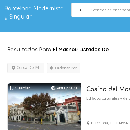
Barcelona Modernista
¿
y Singular
El Masnou
Listados De
Resultados Para
Cerca De Mí
Ordenar Por
Guardar
Vista previa
Casino del Ma
Edificios culturales y de 
Barcelona, 1 - EL MAS