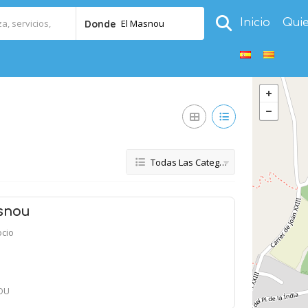
Inicio
Qui
El Masnou
Donde
Todas Las Categorías
snou
ocio
NOU