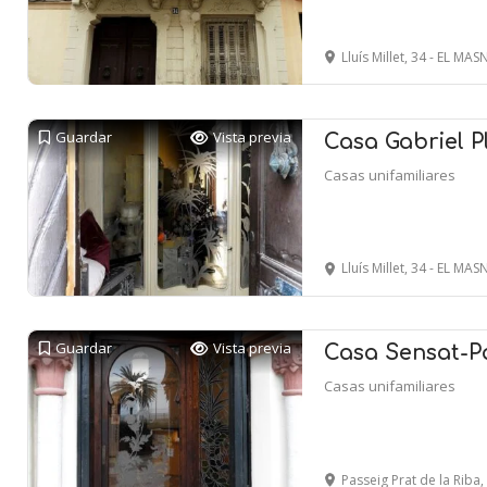
Lluís Millet, 34 - EL MA
Guardar
Vista previa
Casa Gabriel Pl
Casas unifamiliares
Lluís Millet, 34 - EL MA
Guardar
Vista previa
Casa Sensat-Pa
Casas unifamiliares
Passeig Prat de la Riba