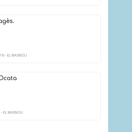
agès.
, 16 - EL MASNOU
 Ocata
3 - EL MASNOU