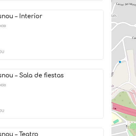
nou – Interior
ocio
NOU
nou – Sala de fiestas
ocio
NOU
nou – Teatro