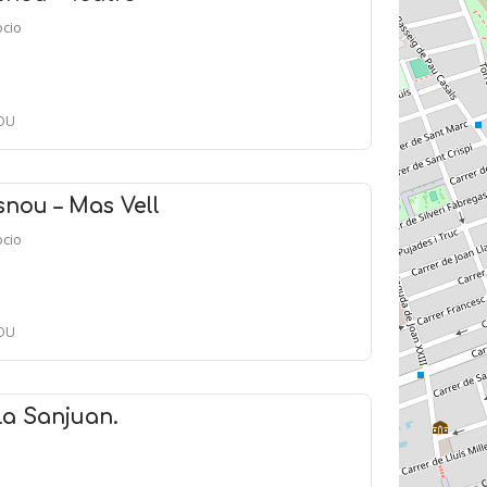
ocio
NOU
nou – Mas Vell
ocio
NOU
la Sanjuan.