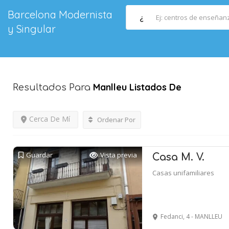
Barcelona Modernista
¿
y Singular
Manlleu
Listados De
Resultados Para
Cerca De Mí
Ordenar Por
Guardar
Vista previa
Casa M. V.
Casas unifamiliares
Fedanci, 4 - MANLLEU