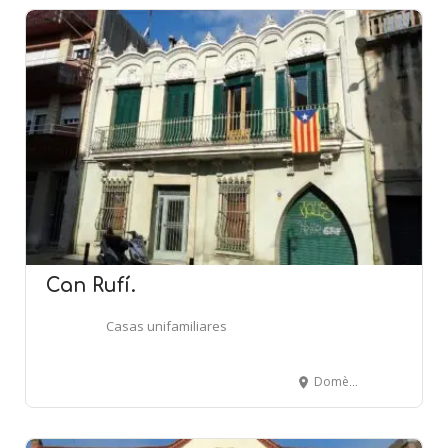
Can Rufí.
Casas unifamiliares
Domènec Fins, 48 - MONTCADA I REIXAC