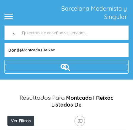
Barcelona Modernista y
Singular
¿
Montcada i Reixac
Donde
Montcada I Reixac
Resultados Para
Listados De
Ver Filtros