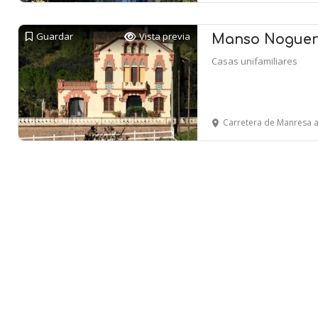
Guardar
Vista previa
Manso Noguera 
Casas unifamiliares
Carretera de Manresa a Ra