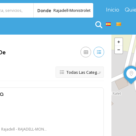
Inicio
Qui
Rajadell-Monistrolet
Donde
 De
Todas Las Categorías
a
jadell - RAJADELL-MONISTROLET