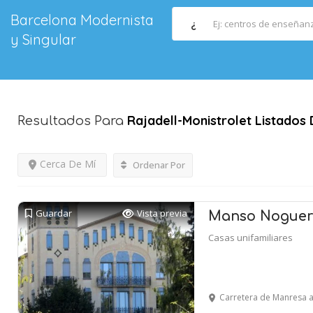
Barcelona Modernista
¿
y Singular
Rajadell-Monistrolet
Listados
Resultados Para
Cerca De Mí
Ordenar Por
Guardar
Vista previa
Manso Noguer
Casas unifamiliares
Carretera de Manresa a Ra