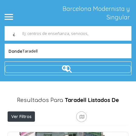
Barcelona Modernista y
Singular
¿
Taradell
Donde
Taradell
Listados De
Resultados Para
Ver Filtros