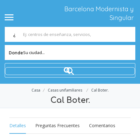
Barcelona Modernista y
Singular
¿
Su ciudad...
Donde
Casa
Casas unifamiliares
Cal Boter.
Cal Boter.
Detalles
Preguntas Frecuentes
Comentarios