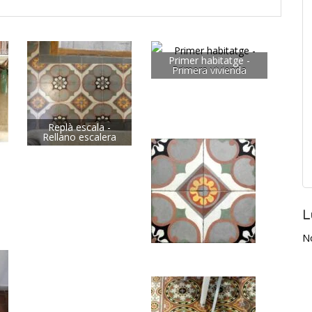
Primer habitatge -
Primera vivienda
Replà escala -
Rellano escalera
L
N