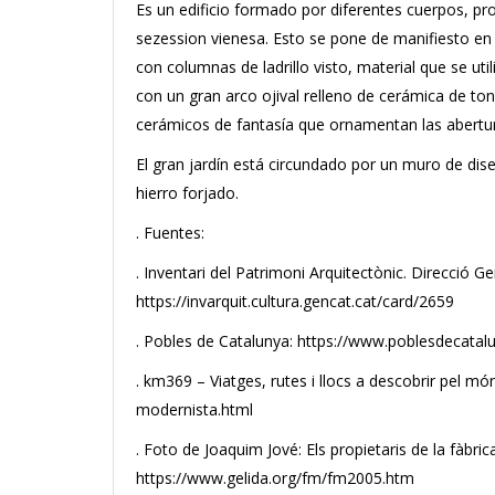
Es un edificio formado por diferentes cuerpos, pr
sezession vienesa. Esto se pone de manifiesto en 
con columnas de ladrillo visto, material que se ut
con un gran arco ojival relleno de cerámica de ton
cerámicos de fantasía que ornamentan las abertur
El gran jardín está circundado por un muro de diseñ
hierro forjado.
. Fuentes:
. Inventari del Patrimoni Arquitectònic. Direcció Ge
https://invarquit.cultura.gencat.cat/card/2659
. Pobles de Catalunya: https://www.poblesdecata
. km369 – Viatges, rutes i llocs a descobrir pel m
modernista.html
. Foto de Joaquim Jové: Els propietaris de la fàbri
https://www.gelida.org/fm/fm2005.htm