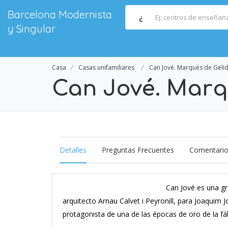
Barcelona Modernista
¿
y Singular
Casa
Casas unifamiliares
Can Jové. Marqués de Geli
Can Jové. Marq
Detalles
Preguntas Frecuentes
Comentari
Can Jové es una gr
arquitecto Arnau Calvet i Peyronill, para Joaquim J
protagonista de una de las épocas de oro de la fá