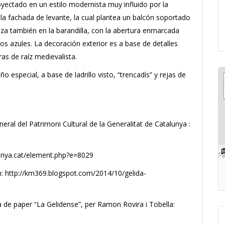
oyectado en un estilo modernista muy influido por la
la fachada de levante, la cual plantea un balcón soportado
iliza también en la barandilla, con la abertura enmarcada
os azules. La decoración exterior es a base de detalles
as de raíz medievalista.
o especial, a base de ladrillo visto, “trencadís” y rejas de
neral del Patrimoni Cultural de la Generalitat de Catalunya :
lunya.cat/element.php?e=8029
ón: http://km369.blogspot.com/2014/10/gelida-
ca de paper “La Gelidense”, per Ramon Rovira i Tobella: