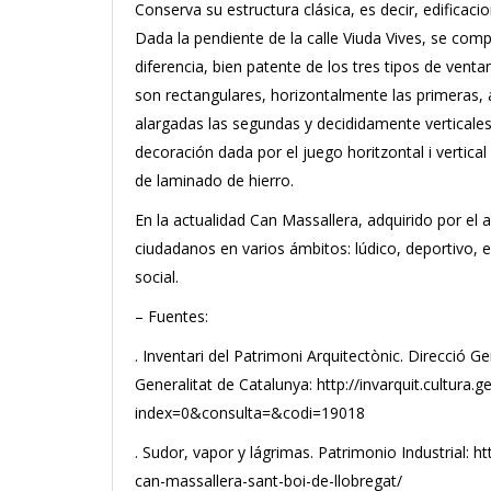
Conserva su estructura clásica, es decir, edificacio
Dada la pendiente de la calle Viuda Vives, se comp
diferencia, bien patente de los tres tipos de vent
son rectangulares, horizontalmente las primeras,
alargadas las segundas y decididamente verticales 
decoración dada por el juego horitzontal i vertical
de laminado de hierro.
En la actualidad Can Massallera, adquirido por el 
ciudadanos en varios ámbitos: lúdico, deportivo, es
social.
– Fuentes:
. Inventari del Patrimoni Arquitectònic. Direcció Ge
Generalitat de Catalunya: http://invarquit.cultura.g
index=0&consulta=&codi=19018
. Sudor, vapor y lágrimas. Patrimonio Industrial:
can-massallera-sant-boi-de-llobregat/