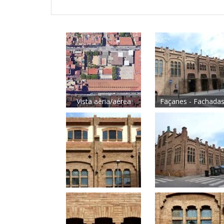
Vista aèria/aérea
Façanes - Fachada