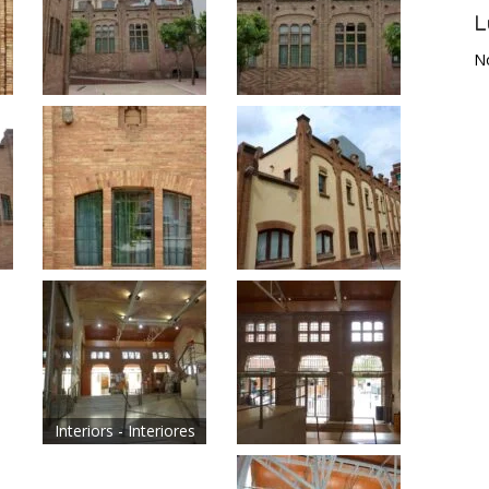
L
N
Interiors - Interiores