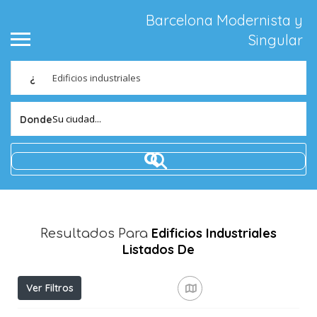
Barcelona Modernista y
Singular
¿
Su ciudad...
Donde
Edificios Industriales
Resultados Para
Listados De
Ver Filtros