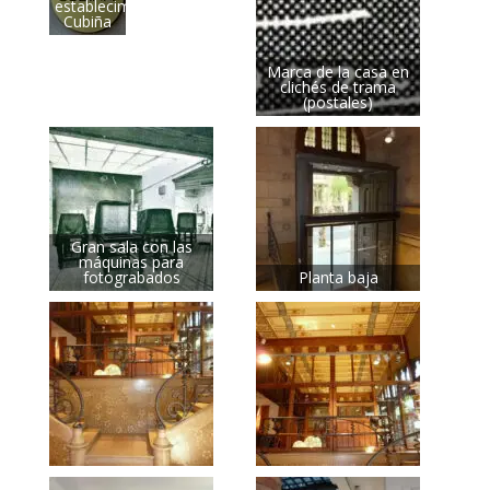
establecimiento
Cubiña
Marca de la casa en
clichés de trama
(postales)
Gran sala con las
máquinas para
fotograbados
Planta baja