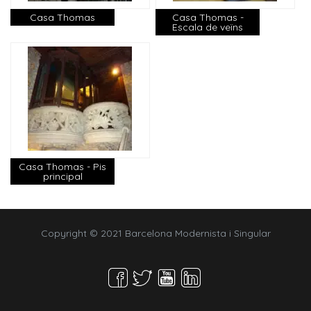
Casa Thomas
Casa Thomas -
Escala de veïns
Casa Thomas - Pis
principal
Copyright © 2021 Barcelona Modernista i Singular