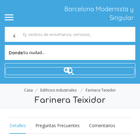
Barcelona Modernista y
Singular
¿
Su ciudad...
Donde
Casa
Edificios industriales
Farinera Teixidor
Farinera Teixidor
Detalles
Preguntas Frecuentes
Comentarios