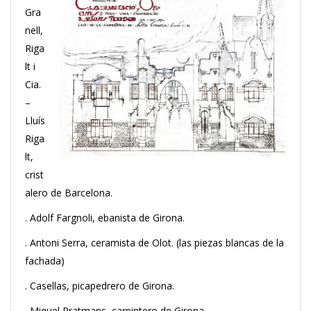
Gra
nell,
Riga
lt i
Cia.
–
Lluís
Riga
lt,
crist
alero de Barcelona.
. Adolf Fargnoli, ebanista de Girona.
. Antoni Serra, ceramista de Olot. (las piezas blancas de la
fachada)
. Casellas, picapedrero de Girona.
. Miquel Pratmans, carpintero de Girona.