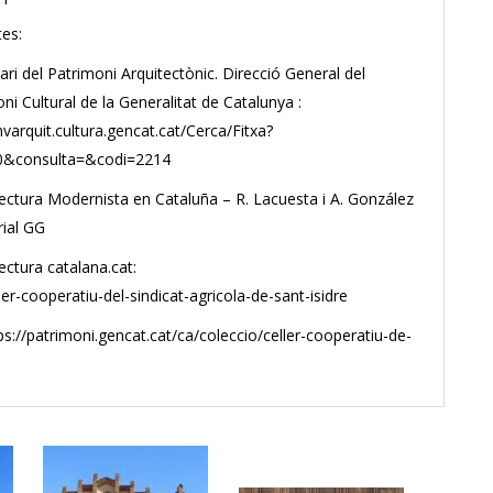
es:
tari del Patrimoni Arquitectònic. Direcció General del
ni Cultural de la Generalitat de Catalunya :
invarquit.cultura.gencat.cat/Cerca/Fitxa?
0&consulta=&codi=2214
tectura Modernista en Cataluña – R. Lacuesta i A. González
rial GG
tectura catalana.cat:
er-cooperatiu-del-sindicat-agricola-de-sant-isidre
tps://patrimoni.gencat.cat/ca/coleccio/celler-cooperatiu-de-