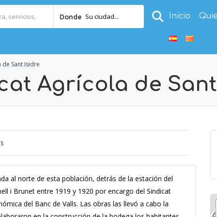
Inicio
Qui
Su ciudad...
Donde
a de Sant Isidre
icat Agrícola de Sant
os
ada al norte de esta población, detrás de la estación del
nell i Brunet entre 1919 y 1920 por encargo del Sindicat
nómica del Banc de Valls. Las obras las llevó a cabo la
boraron en la construcción de la bodega los habitantes