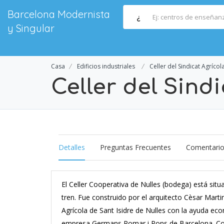
Barcelona Modernista
¿
y Singular
Casa
Edificios industriales
Celler del Sindicat Agrícol
Celler del Sind
Detalles
Preguntas Frecuentes
Comentari
El Celler Cooperativa de Nulles (bodega) está situ
tren. Fue construido por el arquitecto Cèsar Marti
Agrícola de Sant Isidre de Nulles con la ayuda eco
empresa Germans Pomar i Pons de Barcelona. Cola