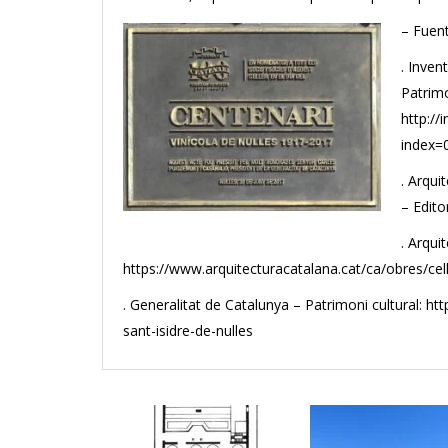
– Fuent
. Inven
Patrimo
http://
index=
. Arqui
– Edito
. Arqui
https://www.arquitecturacatalana.cat/ca/obres/cell
. Generalitat de Catalunya – Patrimoni cultural: ht
sant-isidre-de-nulles