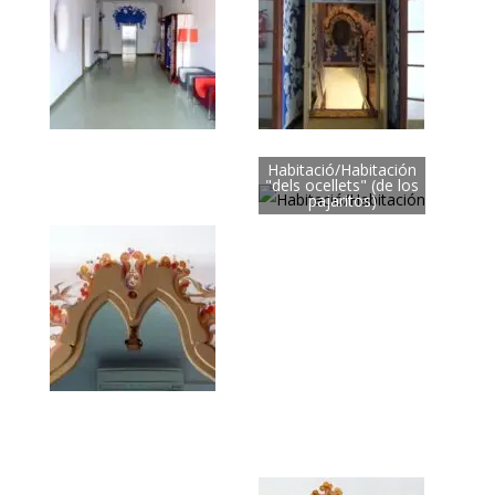
Habitació/Habitación
"dels ocellets" (de los
pajaritos)