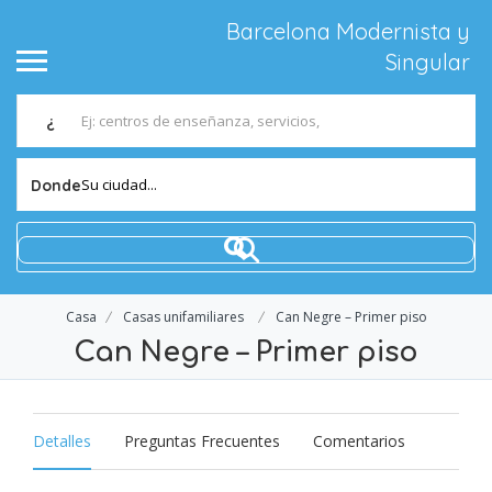
Barcelona Modernista y
Singular
¿
Su ciudad...
Donde
Casa
Casas unifamiliares
Can Negre – Primer piso
Can Negre – Primer piso
Detalles
Preguntas Frecuentes
Comentarios