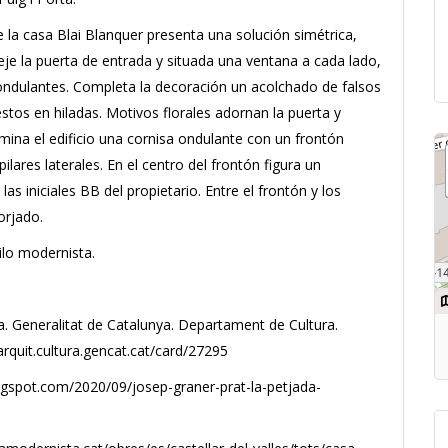
 la casa Blai Blanquer presenta una solución simétrica,
je la puerta de entrada y situada una ventana a cada lado,
ondulantes. Completa la decoración un acolchado de falsos
uestos en hiladas. Motivos florales adornan la puerta y
mina el edificio una cornisa ondulante con un frontón
pilares laterales. En el centro del frontón figura un
as iniciales BB del propietario. Entre el frontón y los
orjado.
ilo modernista.
ya. Generalitat de Catalunya. Departament de Cultura.
varquit.cultura.gencat.cat/card/27295
logspot.com/2020/09/josep-graner-prat-la-petjada-