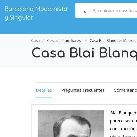
Barcelona Modernista
¿
y Singular
Casa
Casas unifamiliares
Casa Blai Blanquer Mecier.
Casa Blai Blanq
Detalles
Preguntas Frecuentes
Comentari
Blai Blanquer
parece ser qu
construcción 
obras Jaume P