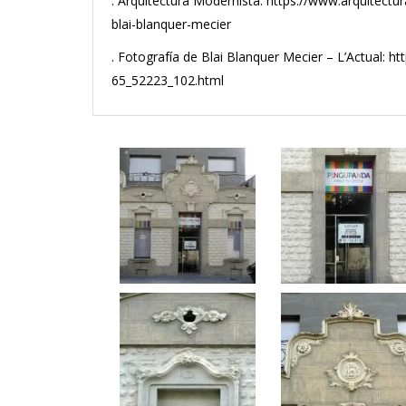
. Arquitectura Modernista: https://www.arquitectur
blai-blanquer-mecier
. Fotografía de Blai Blanquer Mecier – L’Actual: ht
65_52223_102.html