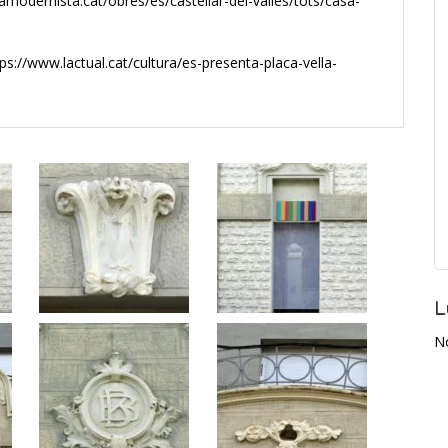
amodernista.cat/obres/es/castellar-del-valles/tots/casa-
tps://www.lactual.cat/cultura/es-presenta-placa-vella-
L
N