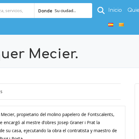
Inicio
Qui
Su ciudad...
Donde
uer Mecier.
os
 Mecier, propietario del molino papelero de Fontscalents,
e encargó al mestre d’obres Josep Graner i Prat la
de su casa, ejecutando la obra el contratista y maestro de
uig i Porta.