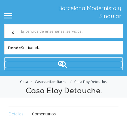
Barcelona Modernista y
Singular
¿
Su ciudad...
Donde
Casa
Casas unifamiliares
Casa Eloy Detouche.
Casa Eloy Detouche.
Detalles
Comentarios