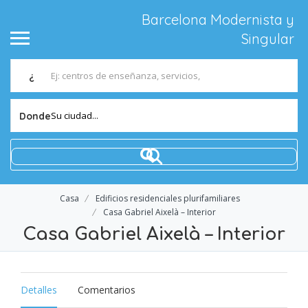
Barcelona Modernista y
Singular
¿
Su ciudad...
Donde
Casa
Edificios residenciales plurifamiliares
Casa Gabriel Aixelà – Interior
Casa Gabriel Aixelà – Interior
Detalles
Comentarios