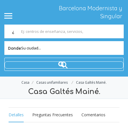
Barcelona Modernista y
Singular
¿
Su ciudad...
Donde
Casa
Casas unifamiliares
Casa Galtés Mainé.
Casa Galtés Mainé.
Detalles
Preguntas Frecuentes
Comentarios